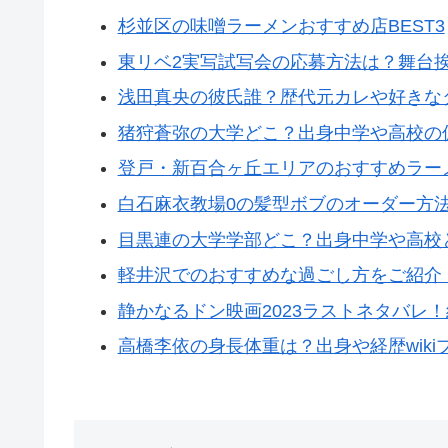
杉並区の味噌ラーメンおすすめ店BEST3
東リベ2実写試写会の応募方法は？舞台
浅田真央の彼氏誰？歴代元カレや好きな
猪狩蒼弥の大学どこ？出身中学や高校の
登戸・新百合ヶ丘エリアのおすすめラーメ
白石麻衣教場0の髪型ボブのオーダー方
目黒連の大学学部どこ？出身中学や高校
軽井沢でのおすすめな過ごし方をご紹介
静かなるドン映画2023ラストネタバレ！
高橋李依の身長体重は？出身や経歴wiki