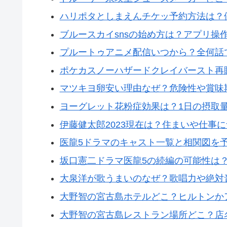
ハリポタとしまえんチケッ予約方法は？
ブルースカイsnsの始め方は？アプリ操作手
プルートゥアニメ配信いつから？全何話
ポケカスノーハザードクレイバースト再
マツキヨ卵安い理由なぜ？危険性や賞味
ヨーグレット花粉症効果は？1日の摂取
伊藤健太郎2023現在は？住まいや仕事
医龍5ドラマのキャスト一覧と相関図を
坂口憲二ドラマ医龍5の続編の可能性は
大泉洋が歌うまいのなぜ？歌唱力や絶対
大野智の宮古島ホテルどこ？ヒルトンか
大野智の宮古島レストラン場所どこ？店