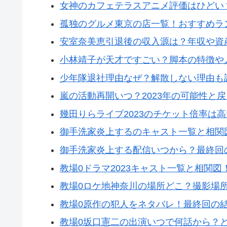
女神のカフェテラスアニメ評価はひどい
孤独のグルメ東京の店一覧！おすすめラ
安室奈美恵引退後の収入源は？年収や資
小林靖子が天才ですごい？脚本の特徴や
少年隊退社理由なぜ？解散しない理由も
嵐の活動再開いつ？2023年の可能性と
幾田りらライブ2023のチケット倍率は
御手洗家炎上するのキャスト一覧と相関
御手洗家炎上する配信いつから？最終回
教場0ドラマ2023キャスト一覧と相関
教場0ロケ地神奈川の場所どこ？撮影場
教場0原作の犯人をネタバレ！最終回の
教場0坂口憲二の出演いつで何話から？