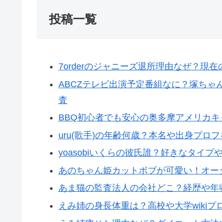
投稿一覧
7orderのジャニーズ退所理由なぜ？現
ABCZテレビ出演予定番組なに？塚ち
査
BBQ初心者でも安心の奥多摩アメリカ
uru(歌手)の年齢何歳？本名や出身プロ
yoasobiいくらの彼氏誰？好きなタイ
あのちゃん姫カットボブが可愛い！オー
あま猫の監査法人の会社どこ？経歴や年収や
えみ姉の身長体重は？高校や大学wikiプ