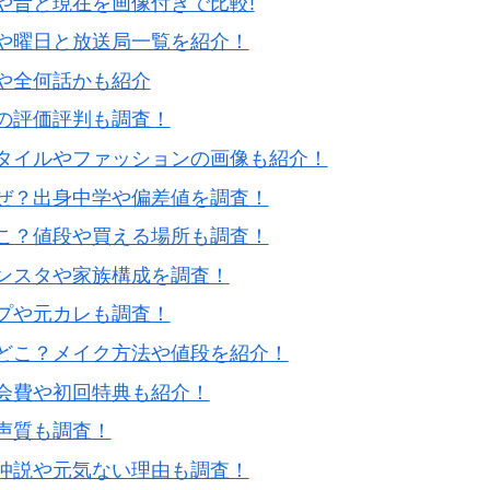
や昔と現在を画像付きで比較!
や曜日と放送局一覧を紹介！
や全何話かも紹介
の評価評判も調査！
タイルやファッションの画像も紹介！
ぜ？出身中学や偏差値を調査！
こ？値段や買える場所も調査！
ンスタや家族構成を調査！
プや元カレも調査！
どこ？メイク方法や値段を紹介！
会費や初回特典も紹介！
声質も調査！
仲説や元気ない理由も調査！