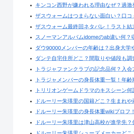
キンコン西野が嫌われる理由なぜ？過激
ザスウォームはつまらない面白い？口コ
ザスウォーム最終回ネタバレ！ラスト結
スノーマンアルバムidomeのab違い何
ダウ90000メンバーの年齢は？出身大
ダンテ自宅住所どこ？間取りや値段も調
トラジャファンクラブの記念品何？入会
トラジャメンバーの身長体重一覧！年齢
トリリオンゲームドラマのキスシーン何
ドルーリー朱瑛里の国籍どこ？生まれや
ドルーリー朱瑛里の身長体重wikiプロ
ドルーリー朱瑛里は津山高校が進学先？
ドルーリー朱瑛里シューズメーカーどこ