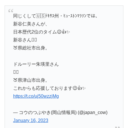
同じくして🇺🇸ﾃｷｻｽ州・ﾋｭｰｽﾄﾝﾏﾗｿﾝでは、
新谷仁美さんが、
日本歴代2位のタイム😉👍✨
新谷さん🏃‍♀️
🍑県総社市出身。
ドルーリー朱瑛里さん
🏃‍♀️
🍑県津山市出身。
これからも応援しております😉👍✨
https://t.co/uj50wzzjMg
— コウのつぶやき(岡山情報局) (@japan_cow)
January 16, 2023