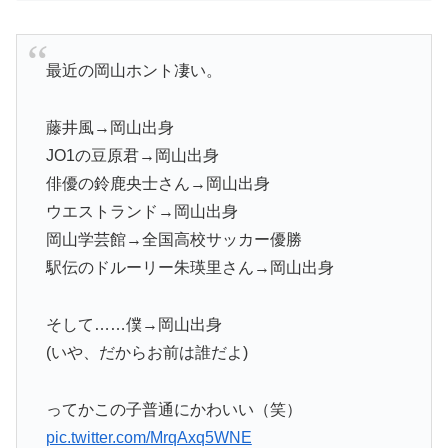
最近の岡山ホント凄い。
藤井風→岡山出身
JO1の豆原君→岡山出身
俳優の鈴鹿央士さん→岡山出身
ウエストランド→岡山出身
岡山学芸館→全国高校サッカー優勝
駅伝のドルーリー朱瑛里さん→岡山出身
そして……僕→岡山出身
(いや、だからお前は誰だよ)
ってかこの子普通にかわいい（笑）
pic.twitter.com/MrqAxq5WNE