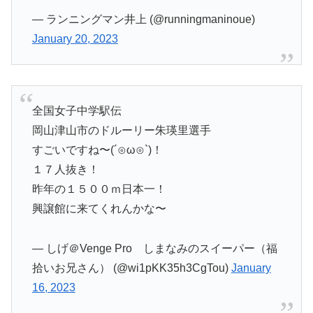
— ランニングマン井上 (@runningmaninoue)
January 20, 2023
全国女子中学駅伝
岡山津山市のドルーリー朱瑛里選手
すごいですね〜(⁠´⁠⊙⁠ω⁠⊙⁠`⁠)⁠！
１７人抜き！
昨年の１５００ｍ日本一！
興譲館に来てくれんかな〜
— しげ＠Venge Pro しまなみのスイーパー（福
拾いお兄さん） (@wi1pKK35h3CgTou)
January
16, 2023