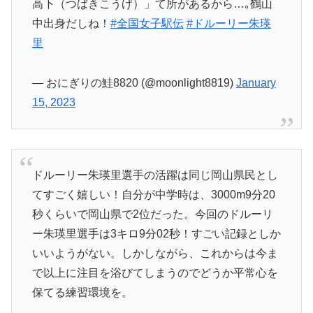
高下（つばきこうげ）」て所があるから…｡鶴山
中出身だしね！
#全国女子駅伝
#ドルーリー朱瑛
里
— おにぎりの鮭8820 (@moonlight8819)
January
15, 2023
ドルーリー朱瑛里選手の活躍は同じ岡山県民とし
てすごく嬉しい！自分が中学時は、3000m9分20
秒くらいで岡山県で2位だった。今回のドルーリ
ー朱瑛里選手は3キロ9分02秒！すごい記録としか
いいようがない。しかしながら、これからは今ま
で以上に注目を浴びてしまうのでどうか平常心を
保てる練習環境を。