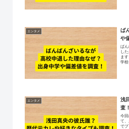
ば
エンタメ
や
ばん
したか？ 私は全く知らなかった
ますよね♫ でも、その理由
学校
浅
エンタメ
査
今回
て、お話を
でプロ