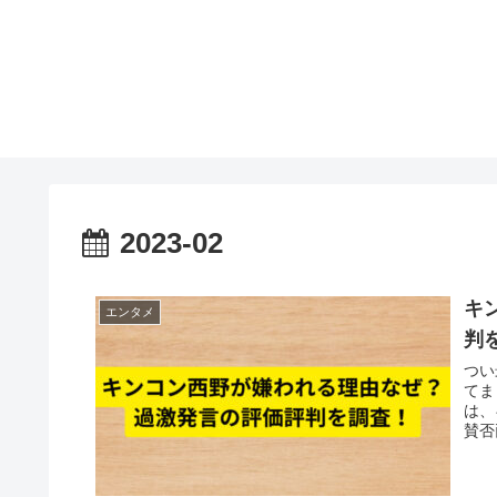
2023-02
キ
エンタメ
判
つい
てました。 そこには両方に
は、キンコ
賛否