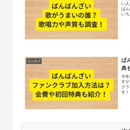
い人
ばん
いろ
ば
エンタメ
典
今年
すが
クラ