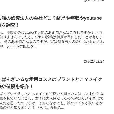
2023.02.28
ま猫の監査法人の会社どこ？経歴や年収やyoutube
益を調査！
ん、車関係のyoutubeで人気のあま猫さんはご存じですか？ 正直
知りませんでしたが、SNSの投稿は何度か目にしたことが有りま
査法人の会社にお勤めされ
、youtubeの配信を...
2023.02.27
んばんざいるな愛用コスメのブランドどこ？メイク
法や値段を紹介！
ばんざいのるなさんのメイクが可愛いと思った人はいますか？ 先
画を見ていたところ、女子に大人気だったのでやはりメイクは大
んだと思ったのですが、そんななかでも、誰のメイクが良いとか
があるのだと知りました！ さらに、愛用の...