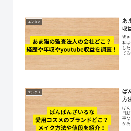
あ
エンタメ
収
皆さ
私は
した。 そのあま猫さんなのですが、実は監
てる中
ば
エンタメ
方
ばん
日動
事な