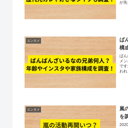
が先
ば
エンタメ
構
ばんば
メン
です
われ
嵐
エンタメ
を
20