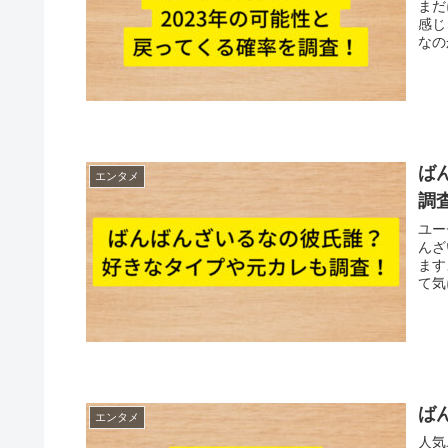
まだ
感じさ
なの
ば
エンタメ
調
ユー
んざ
ますよね。 こんな美顔そ
ば
エンタメ
人気