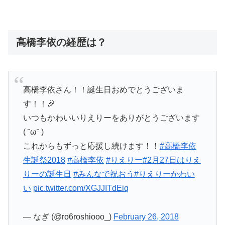
高橋李依の経歴は？
高橋李依さん！！誕生日おめでとうございま
す！！🎉
いつもかわいいりえりーをありがとうございます
( ˘ω˘ )
これからもずっと応援し続けます！！
#高橋李依
生誕祭2018
#高橋李依
#りえりー
#2月27日はりえ
りーの誕生日
#みんなで祝おう
#りえりーかわい
い
pic.twitter.com/XGJJITdEiq
— なぎ (@ro6roshiooo_)
February 26, 2018