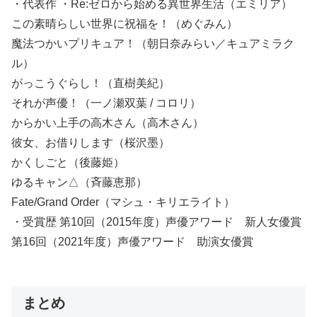
・代表作 ・Re:ゼロから始める異世界生活（エミリア）
この素晴らしい世界に祝福を！（めぐみん）
魔法つかいプリキュア！（朝日奈みらい／キュアミラク
ル）
がっこうぐらし！（直樹美紀）
それが声優！（一ノ瀬双葉 / コロリ）
からかい上手の高木さん（高木さん）
彼女、お借りします（桜沢墨）
かくしごと（後藤姫）
ゆるキャン△（斉藤恵那）
Fate/Grand Order（マシュ・キリエライト）
・受賞歴 第10回（2015年度）声優アワード 新人女優賞
第16回（2021年度）声優アワード 助演女優賞
まとめ